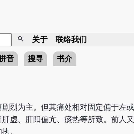
search
关于
联络我们
拼音
搜寻
书介
痛剧烈为主。但其痛处相对固定偏于左
因肝虚、肝阳偏亢、痰热等所致。前人
拘执。