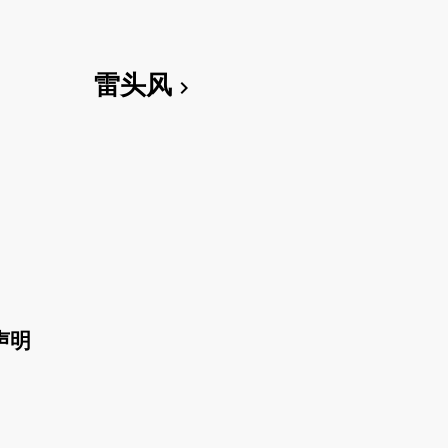
雷头风
chevron_right
声明