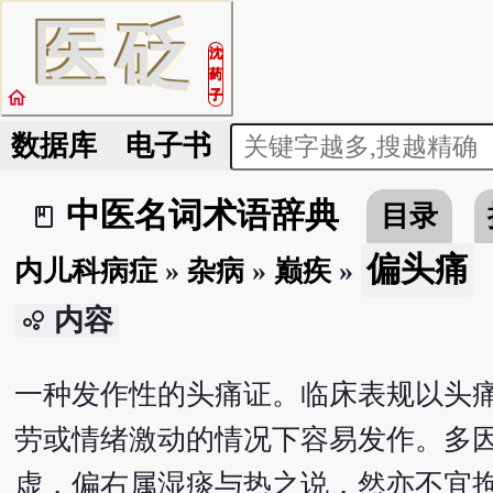
医
砭
沈
药
home
子
数据库
电子书
中医名词术语辞典
目录
book_2
偏头痛
内儿科病症
»
杂病
»
巅疾
»
内容
bubble_chart
一种发作性的头痛证。临床表规以头
劳或情绪激动的情况下容易发作。多
虚，偏右属湿痰与热之说，然亦不宜