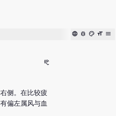
language
bug_report
color_lens
format_size
menu
hearing
或右侧。在比较疲
又有偏左属风与血