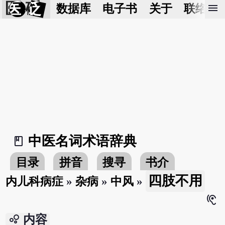
医 砭
menu
数据库
电子书
关于
联络我
中医名词术语辞典
book_2
目录
拼音
搜寻
书介
四肢不用
内儿科病症
»
杂病
»
中风
»
hearing
bubble_chart
内容