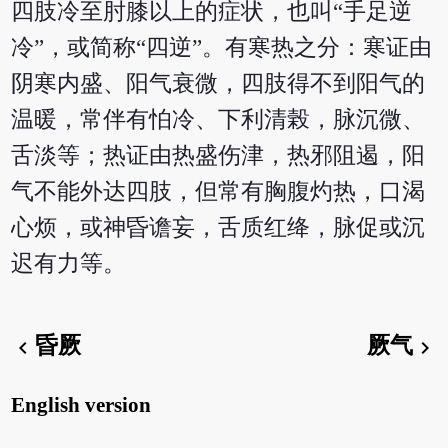
四肢冷至肘膝以上的症状，也叫“手足逆
冷”，或简称“四逆”。有寒热之分：寒证由
阴寒内盛、阳气衰微，四肢得不到阳气的
温暖，常伴有怕冷、下利清榖，脉沉微、
舌淡等；热证由热盛伤津，热邪阻遏，阳
气不能外达四肢，但常有胸腹灼热，口渴
心烦，或神昏谵妄，舌质红绛，脉促或沉
迟有力等。
昏厥
厥气
chevron_left
chevron_right
English version