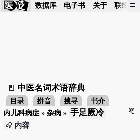
医 砭
menu
数据库
电子书
关于
联络我
中医名词术语辞典
book_2
目录
拼音
搜寻
书介
hearing
手足厥冷
内儿科病症
»
杂病
»
bubble_chart
内容