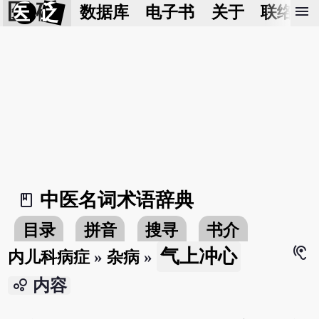
医 砭
menu
数据库
电子书
关于
联络我
中医名词术语辞典
book_2
目录
拼音
搜寻
书介
hearing
气上冲心
内儿科病症
»
杂病
»
bubble_chart
内容