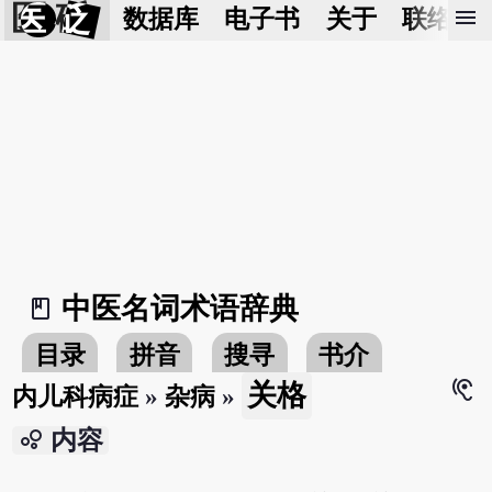
医 砭
menu
数据库
电子书
关于
联络我
中医名词术语辞典
book_2
目录
拼音
搜寻
书介
hearing
关格
内儿科病症
»
杂病
»
bubble_chart
内容