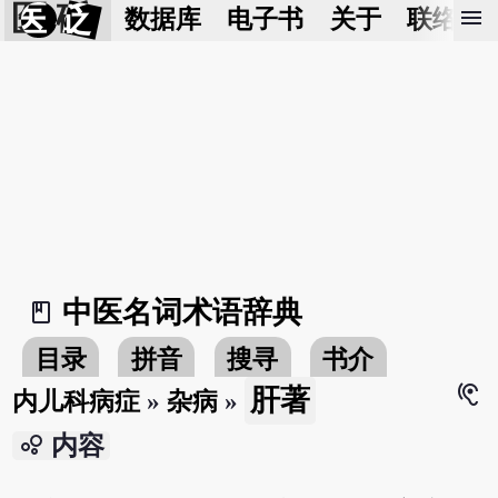
医 砭
menu
数据库
电子书
关于
联络我
中医名词术语辞典
book_2
目录
拼音
搜寻
书介
hearing
肝著
内儿科病症
»
杂病
»
bubble_chart
内容