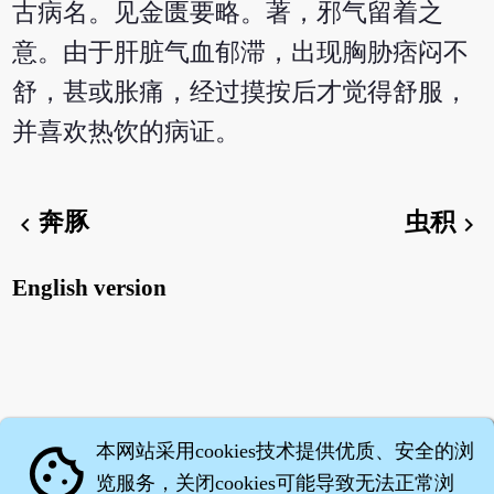
古病名。见金匮要略。著，邪气留着之
意。由于肝脏气血郁滞，出现胸胁痞闷不
舒，甚或胀痛，经过摸按后才觉得舒服，
并喜欢热饮的病证。
奔豚
虫积
chevron_left
chevron_right
English version
本网站采用cookies技术提供优质、安全的浏
cookie
览服务，关闭cookies可能导致无法正常浏