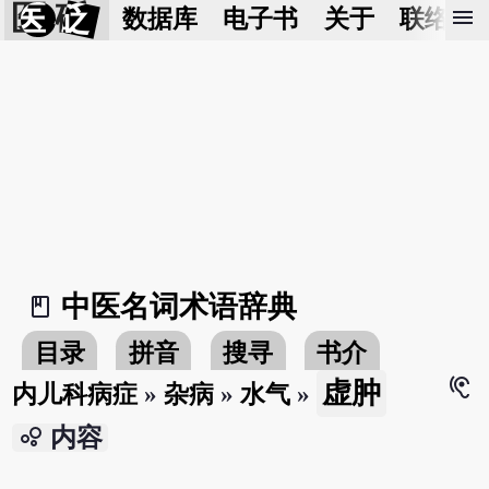
医 砭
menu
数据库
电子书
关于
联络我
中医名词术语辞典
book_2
目录
拼音
搜寻
书介
hearing
虚肿
内儿科病症
»
杂病
»
水气
»
bubble_chart
内容