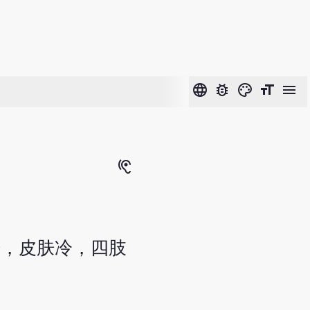
language
bug_report
color_lens
format_size
menu
hearing
汗，皮肤冷，四肢