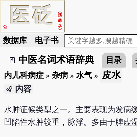
医
砭
沈
药
home
子
数据库
电子书
中医名词术语辞典
目录
book_2
皮水
内儿科病症
»
杂病
»
水气
»
内容
bubble_chart
水肿证候类型之一。主要表现为发病
凹陷性水肿较重，脉浮。多由于脾虚