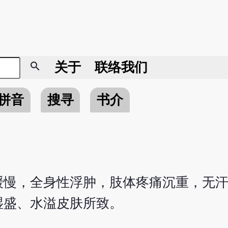
search
关于
联络我们
拼音
搜寻
书介
缓慢，全身性浮肿，肢体疼痛沉重，无
湿盛、水溢皮肤所致。