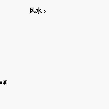
风水
chevron_right
声明