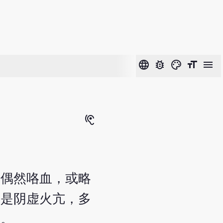
language
bug_report
color_lens
format_size
menu
hearing
如偶然咯血，或略
，是阴虚火亢，多
病。