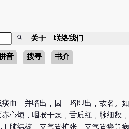
search
关于
联络我们
拼音
搜寻
书介
或痰血一并咯出，因一咯即出，故名。
面赤心烦，咽喉干燥，舌质红，脉细数
见于肺结核、支气管扩张、支气管癌等