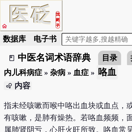
医
砭
沈
药
home
子
数据库
电子书
中医名词术语辞典
目录
book_2
咯血
内儿科病症
»
杂病
»
血症
»
内容
bubble_chart
指未经咳嗽而喉中咯出血块或血点，
有咳嗽，是肺有燥热。若咯血频频，
属肺肾阴亏，心肝火旺所致。咯血常