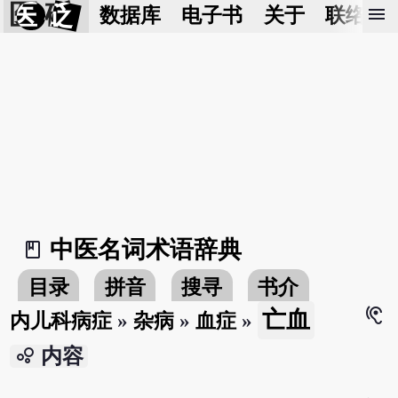
医 砭
menu
数据库
电子书
关于
联络我
中医名词术语辞典
book_2
目录
拼音
搜寻
书介
hearing
亡血
内儿科病症
»
杂病
»
血症
»
bubble_chart
内容