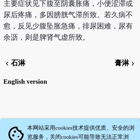
主要症状见下腹至阴囊胀痛，小便涩滞或
尿后疼痛，多因膀胱气滞所致。若久病不
愈，反见少腹坠胀急痛，排尿困难，尿有
余沥，则是脾肾气虚所致。
石淋
膏淋
chevron_left
chevron_right
English version
本网站采用cookies技术提供优质、安全的浏
cookie
览服务，关闭cookies可能导致无法正常浏