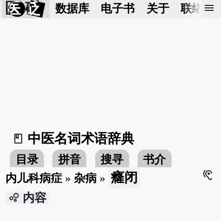
医 砭
menu
数据库
电子书
关于
联络我
中医名词术语辞典
book_2
目录
拼音
搜寻
书介
hearing
癃闭
内儿科病症
»
杂病
»
bubble_chart
内容