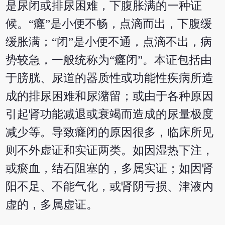
是尿闭或排尿困难，下腹胀满的一种证
候。“癃”是小便不畅，点滴而出，下腹缓
缓胀满；“闭”是小便不通，点滴不出，病
势较急，一般统称为“癃闭”。本证包括由
于膀胱、尿道的器质性或功能性疾病所造
成的排尿困难和尿潴留；或由于各种原因
引起肾功能减退或衰竭而造成的尿量极度
减少等。导致癃闭的原因很多，临床所见
则不外虚证和实证两类。如因湿热下注，
或瘀血，结石阻塞的，多属实证；如因肾
阳不足、不能气化，或肾阴亏损、津液内
虚的，多属虚证。