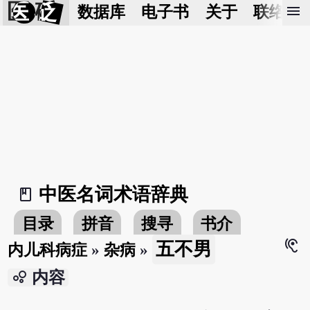
医 砭
menu
数据库
电子书
关于
联络我
中医名词术语辞典
book_2
目录
拼音
搜寻
书介
hearing
五不男
内儿科病症
»
杂病
»
bubble_chart
内容