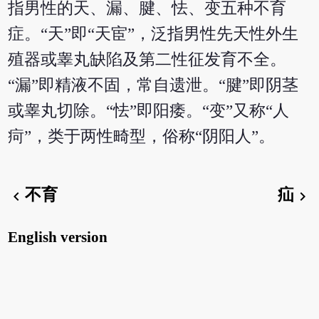
指男性的天、漏、腱、怯、变五种不育
症。“天”即“天宦”，泛指男性先天性外生
殖器或睾丸缺陷及第二性征发育不全。
“漏”即精液不固，常自遗泄。“腱”即阴茎
或睾丸切除。“怯”即阳痿。“变”又称“人
疴”，类于两性畸型，俗称“阴阳人”。
不育
疝
chevron_left
chevron_right
English version