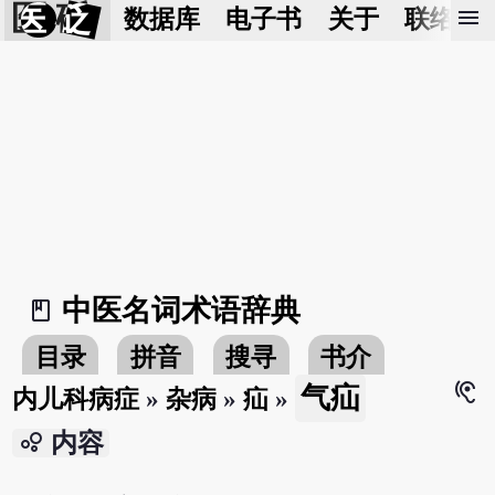
医 砭
menu
数据库
电子书
关于
联络我
中医名词术语辞典
book_2
目录
拼音
搜寻
书介
hearing
气疝
内儿科病症
»
杂病
»
疝
»
bubble_chart
内容