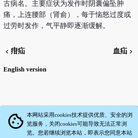
古病名。主要症状为发作时阴囊偏坠肿
痛，上连腰部（肾俞），每于恼怒过度或
过劳时发作，气平静即逐渐缓解。
疳疝
血疝
chevron_left
chevron_right
English version
本网站采用cookies技术提供优质、安全的浏
cookie
览服务，关闭cookies可能导致无法正常浏
览。您若继续浏览本站，即表示您同意本站