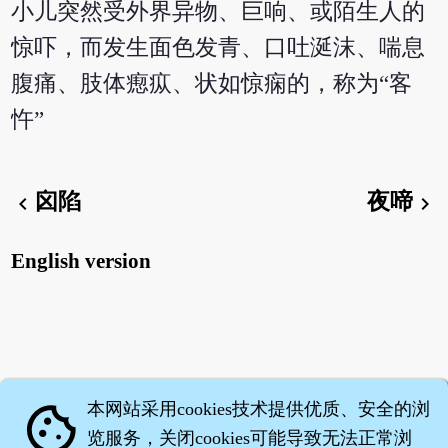
小儿突然受外界异物、巨响、或陌生人的
惊吓，而发生面色发青、口吐涎沫、喘息
腹痛、肢体瘛疭、状如惊痫的，称为“客
忤”
囟陷
夜啼
chevron_left
chevron_right
English version
本网站采用cookies技术提供优质、安全的浏
cookie
览服务，关闭cookies可能导致无法正常浏