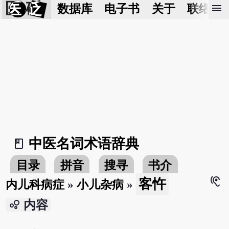
医 砭
menu
数据库
电子书
关于
联络我
中医名词术语辞典
book_2
目录
拼音
搜寻
书介
hearing
客忤
内儿科病症
»
小儿杂病
»
bubble_chart
内容