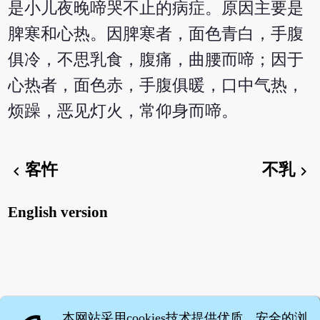
是小儿夜晚啼哭不止的病症。原因主要是
脾寒和心热。因脾寒者，面色青白，手腹
俱冷，不思乳食，腹痛，曲腰而啼；因于
心热者，面色赤，手腹俱暖，口中气热，
烦躁，恶见灯火，常仰身而啼。
客忤
不乳
chevron_left
chevron_right
English version
本网站采用cookies技术提供优质、安全的浏