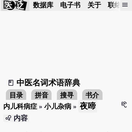
医 砭
menu
数据库
电子书
关于
联络我
中医名词术语辞典
book_2
目录
拼音
搜寻
书介
hearing
夜啼
内儿科病症
»
小儿杂病
»
bubble_chart
内容