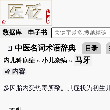
医
砭
沈
药
home
子
数据库
电子书
中医名词术语辞典
目录
book_2
马牙
内儿科病症
»
小儿杂病
»
内容
bubble_chart
多因胎内受热毒所致。其症状为初生