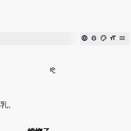
language
bug_report
color_lens
format_size
menu
hearing
吮乳。