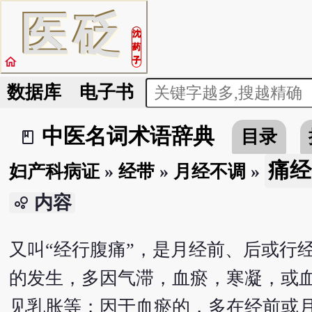
医
砭
沈
药
home
子
数据库
电子书
中医名词术语辞典
目录
book_2
痛经
妇产科病证
»
经带
»
月经不调
»
内容
bubble_chart
又叫“经行腹痛”，是月经前、后或行
的发生，多因气滞，血瘀，寒凝，或
见乳胀等；因于血瘀的，多在经前或