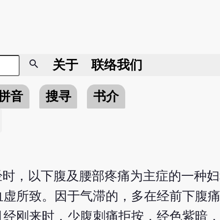
search
关于
联络我们
拼音
搜寻
书介
经时，以下腹及腰部疼痛为主症的一种
血虚所致。因于气滞的，多在经前下腹
月经刚来时，少腹刺痛拒按，经色紫暗