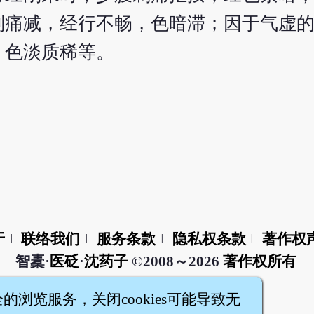
则痛减，经行不畅，色暗滞；因于气虚
，色淡质稀等。
于
联络我们
服务条款
隐私权条款
著作权
|
|
|
|
智橐·
医砭
·
沈药子
©2008～2026
著作权所有
全的浏览服务，关闭cookies可能导致无