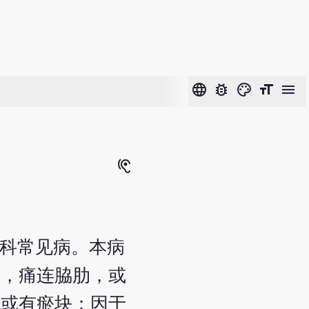
language
bug_report
color_lens
format_size
menu
hearing
妇科常见病。本病
痛，痛连脇肋，或
，或有瘀块；因于