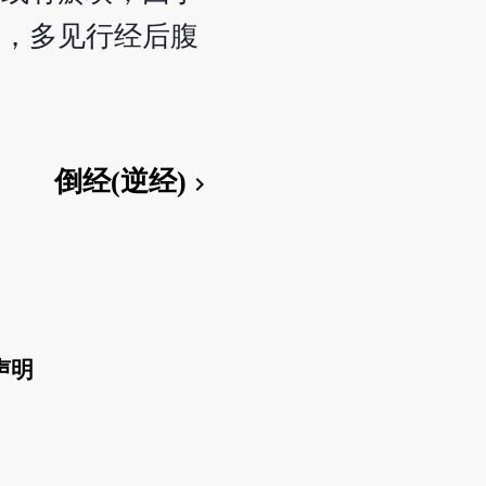
的，多见行经后腹
倒经(逆经)
chevron_right
声明