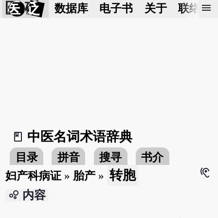
医 砭
menu
数据库
电子书
关于
联络我
中医名词术语辞典
book_2
目录
拼音
搜寻
书介
hearing
转胞
妇产科病证
»
胎产
»
bubble_chart
内容