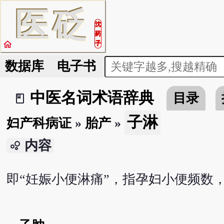
医
砭
沈
药
home
子
数据库
电子书
中医名词术语辞典
目录
book_2
子淋
妇产科病证
»
胎产
»
内容
bubble_chart
即“妊娠小便淋痛”，指孕妇小便频数