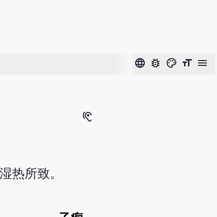
language
bug_report
color_lens
format_size
menu
hearing
或湿热所致。