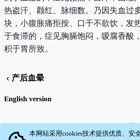
热盗汗、颧红、脉细数。乃因失血过
块，小腹胀痛拒按、口干不欲饮，发
于食滞的，症见胸膈饱闷，嗳腐香酸
积于胃所致。
产后血晕
chevron_left
English version
关
本网站采用cookies技术提供优质、安