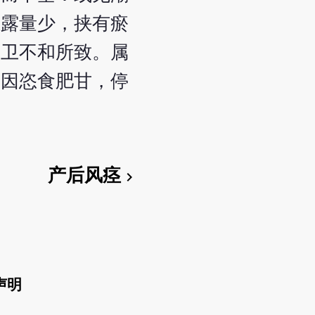
恶露量少，挟有瘀
营卫不和所致。属
多因恣食肥甘，停
产后风痉
chevron_right
声明