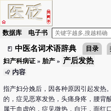
医
砭
沈
药
home
子
数据库
电子书
中医名词术语辞典
目录
book_2
产后发热
妇产科病证
»
胎产
»
内容
bubble_chart
指产妇分娩后，因各种原因引起发热
的，症见恶寒发热，头痛身疼，腰背
属于血虚的，症见微热，自汗，面红