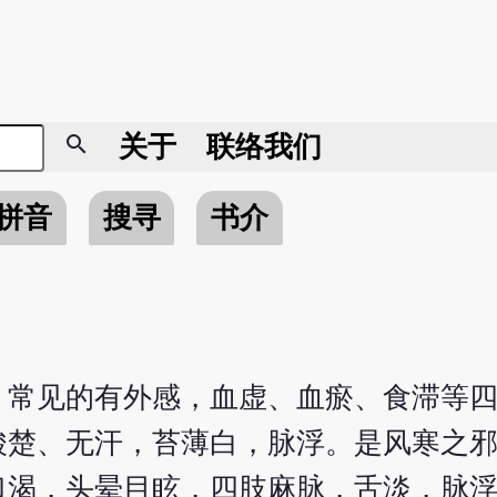
search
关于
联络我们
拼音
搜寻
书介
。常见的有外感，血虚、血瘀、食滞等
酸楚、无汗，苔薄白，脉浮。是风寒之
口渴，头晕目眩，四肢麻脉，舌淡，脉