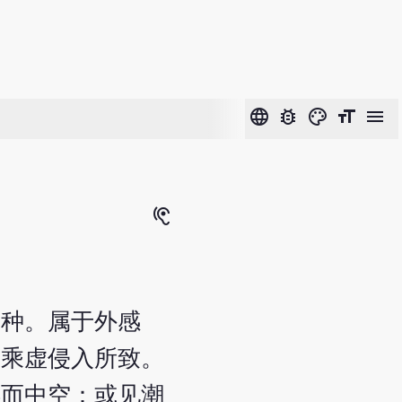
language
bug_report
color_lens
format_size
menu
hearing
四种。属于外感
邪乘虚侵入所致。
浮而中空：或见潮