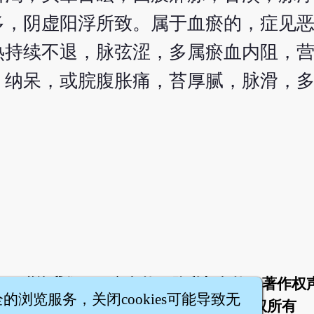
多，阴虚阳浮所致。属于血瘀的，症见
热持续不退，脉弦涩，多属瘀血内阻，
，纳呆，或脘腹胀痛，苔厚腻，脉滑，
于
联络我们
服务条款
隐私权条款
著作权
|
|
|
|
全的浏览服务，关闭cookies可能导致无
智橐·
医砭
·
沈药子
©2008～2026
著作权所有