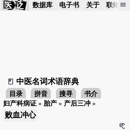
医 砭
menu
数据库
电子书
关于
联络我
中医名词术语辞典
book_2
目录
拼音
搜寻
书介
妇产科病证
»
胎产
»
产后三冲
»
败血冲心
hearing