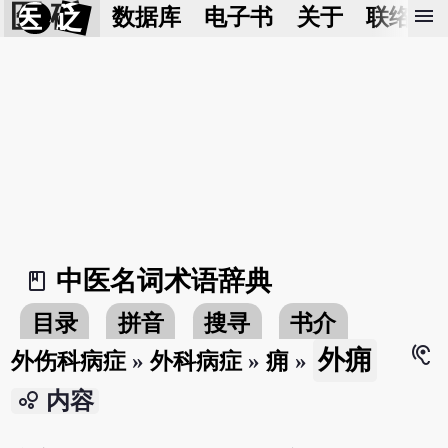
医 砭
menu
数据库
电子书
关于
联络我
中医名词术语辞典
book_2
目录
拼音
搜寻
书介
hearing
外痈
外伤科病症
»
外科病症
»
痈
»
bubble_chart
内容