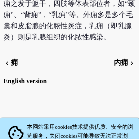
痈之发于躯干，四肢等体表部位者，如“颈
痈”、“背痈”，“乳痈”等。外痈多是多个毛
囊和皮脂腺的化脓性炎症，乳痈（即乳腺
炎）则是乳腺组织的化脓性感染。
痈
内痈
chevron_left
chevron_right
English version
本网站采用cookies技术提供优质、安全的浏
cookie
览服务，关闭cookies可能导致无法正常浏