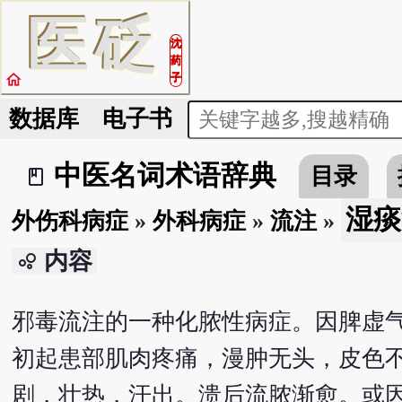
医
砭
沈
药
home
子
数据库
电子书
中医名词术语辞典
目录
book_2
湿痰
外伤科病症
»
外科病症
»
流注
»
内容
bubble_chart
邪毒流注的一种化脓性病症。因脾虚
初起患部肌肉疼痛，漫肿无头，皮色
剧，壮热，汗出。溃后流脓渐愈。或