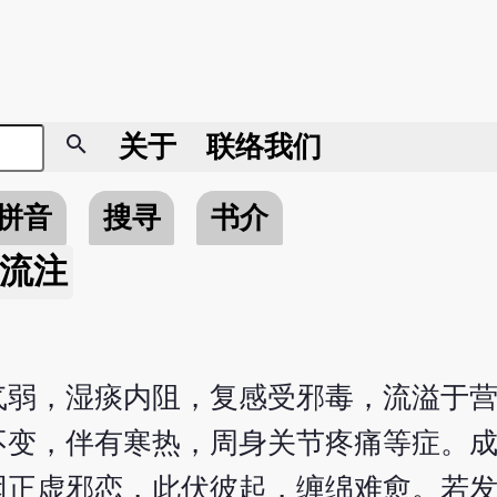
search
关于
联络我们
拼音
搜寻
书介
流注
气弱，湿痰内阻，复感受邪毒，流溢于
不变，伴有寒热，周身关节疼痛等症。
因正虚邪恋，此伏彼起，缠绵难愈。若