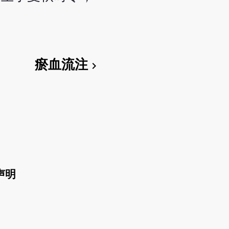
瘀血流注
chevron_right
声明