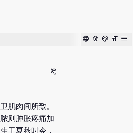
language
bug_report
color_lens
format_size
menu
hearing
营卫肌肉间所致。
成脓则肿胀疼痛加
发生于夏秋时令，