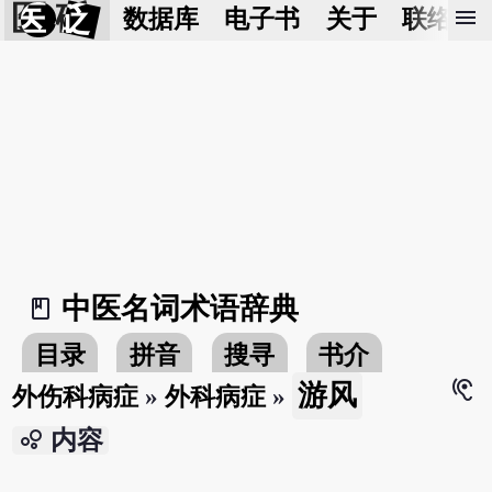
医 砭
menu
数据库
电子书
关于
联络我
中医名词术语辞典
book_2
目录
拼音
搜寻
书介
hearing
游风
外伤科病症
»
外科病症
»
bubble_chart
内容