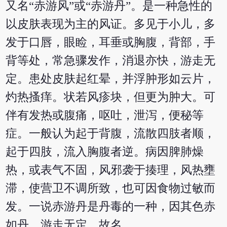
又名“赤游风”或“赤游丹”。是一种急性的
以皮肤表现为主的风证。多见于小儿，多
发于口唇，眼睑，耳垂或胸腹，背部，手
背等处，常急骤发作，消退亦快，游走无
定。患处皮肤起红晕，并浮肿形如云片，
灼热搔痒。状若风疹块，但更为肿大。可
伴有发热或腹痛，呕吐，泄泻，便秘等
症。一般认为起于背腹，流散四肢者顺，
起于四肢，流入胸腹者逆。病因脾肺燥
热，或表气不固，风邪袭于揍理，风热壅
滞，使营卫不调所致，也可因食物过敏而
发。一说赤游丹是丹毒的一种，因其色赤
如丹，游走无定，故名。