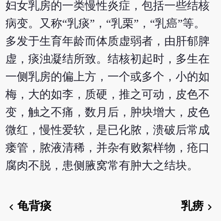
妇女乳房的一类慢性炎症，包括一些结核
病变。又称“乳痰”，“乳栗”，“乳癌”等。
多发于生育年龄而体质虚弱者，由肝郁脾
虚，痰浊凝结所致。结核初起时，多生在
一侧乳房的偏上方，一个或多个，小的如
梅，大的如李，质硬，推之可动，皮色不
变，触之不痛，数月后，肿块增大，皮色
微红，慢性爱软，是已化脓，溃破后常成
瘘管，脓液清稀，并杂有败絮样物，疮口
腐肉不脱，患侧腋窝常有肿大之结块。
龟背痰
乳痨
chevron_left
chevron_right