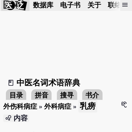
医 砭
menu
数据库
电子书
关于
联络我
中医名词术语辞典
book_2
目录
拼音
搜寻
书介
hearing
乳痨
外伤科病症
»
外科病症
»
bubble_chart
内容