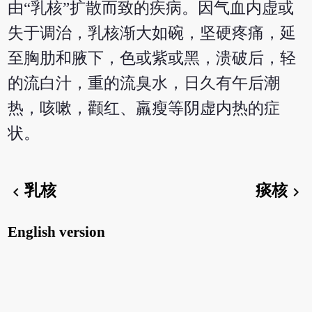
由“乳核”扩散而致的疾病。因气血内虚或
失于调治，乳核渐大如碗，坚硬疼痛，延
至胸肋和腋下，色或紫或黑，溃破后，轻
的流白汁，重的流臭水，日久有午后潮
热，咳嗽，颧红、羸瘦等阴虚内热的症
状。
乳核
痰核
chevron_left
chevron_right
English version