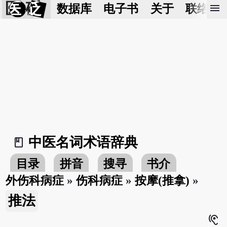
医 砭
menu
数据库
电子书
关于
联络我
中医名词术语辞典
book_2
目录
拼音
搜寻
书介
外伤科病症
»
伤科病症
»
按摩(推拿)
»
推法
hearing