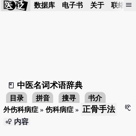
医 砭
menu
数据库
电子书
关于
联络我
中医名词术语辞典
book_2
目录
拼音
搜寻
书介
hearing
正骨手法
外伤科病症
»
伤科病症
»
bubble_chart
内容