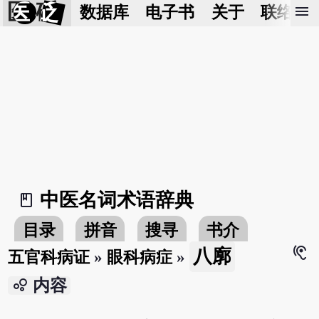
医 砭
menu
数据库
电子书
关于
联络我
中医名词术语辞典
book_2
目录
拼音
搜寻
书介
hearing
八廓
五官科病证
»
眼科病症
»
bubble_chart
内容