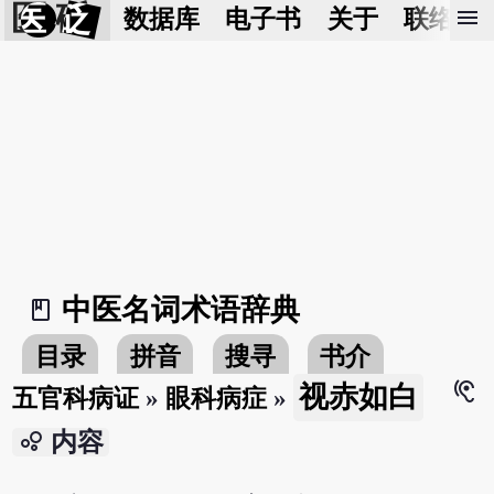
医 砭
menu
数据库
电子书
关于
联络我
中医名词术语辞典
book_2
目录
拼音
搜寻
书介
hearing
视赤如白
五官科病证
»
眼科病症
»
bubble_chart
内容