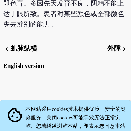
即色盲。多因先天发育不良，阴精不能上
达于眼所致。患者对某些颜色或全部颜色
失去辨别的能力。
虬脉纵横
外障
chevron_left
chevron_right
English version
本网站采用cookies技术提供优质、安全的浏
cookie
览服务，关闭cookies可能导致无法正常浏
览。您若继续浏览本站，即表示您同意本站