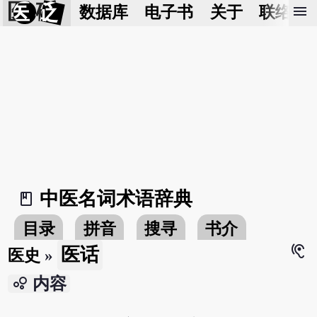
医 砭
menu
数据库
电子书
关于
联络我
中医名词术语辞典
book_2
目录
拼音
搜寻
书介
hearing
医话
医史
»
bubble_chart
内容