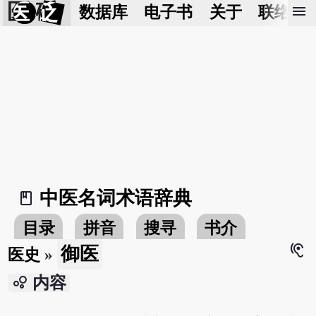
医 砭
menu
数据库
电子书
关于
联络我
中医名词术语辞典
book_2
目录
拼音
搜寻
书介
hearing
御医
医史
»
bubble_chart
内容