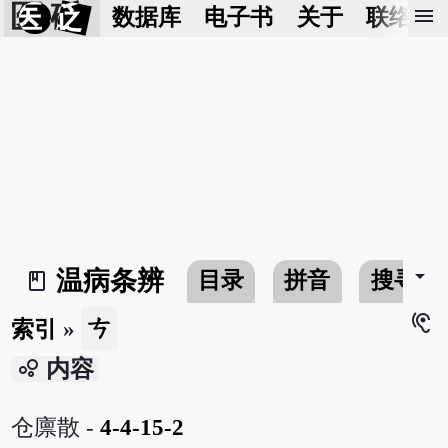
医 砭
menu
数据库
电子书
关于
联络我
arrow_drop_down
温病条辨
目录
拼音
搜寻
book_2
hearing
ㄘ
索引
»
bubble_chart
内容
仓廪散 -
4-4-15-2