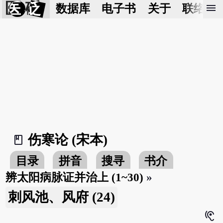
医 砭
menu
数据库
电子书
关于
联络我
伤寒论 (宋本)
book_2
目录
拼音
搜寻
书介
辨太阳病脉证并治上 (1~30)
»
刺风池、风府 (24)
hearing