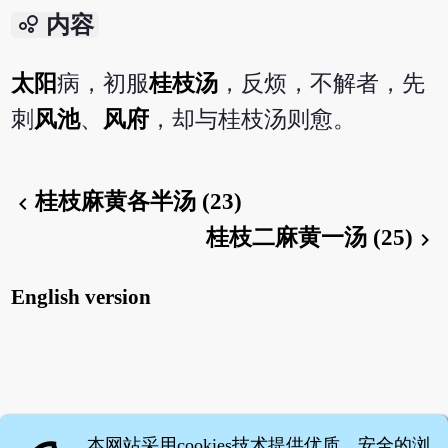
bubble_chart
内容
太阳
病，初服
桂枝汤
，反烦，不解者，先
刺
风池
、
风府
，却与桂枝汤则愈。
桂枝麻黄各半汤 (23)
chevron_left
桂枝二麻黄一汤 (25)
chevron_right
English version
本网站采用cookies技术提供优质、安全的浏