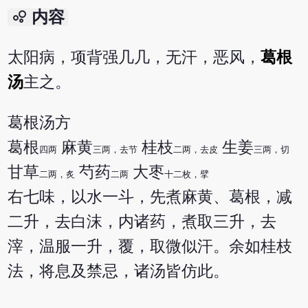
bubble_chart
内容
太阳病，项背强几几，无汗，恶风，
葛根
汤
主之。
葛根汤方
葛根
麻黄
桂枝
生姜
四两
三两，去节
二两，去皮
三两，切
甘草
芍药
大枣
二两，炙
二两
十二枚，擘
右七味，以水一斗，先煮麻黄、葛根，减
二升，去白沫，内诸药，煮取三升，去
滓，温服一升，覆，取微似汗。余如桂枝
法，将息及禁忌，诸汤皆仿此。