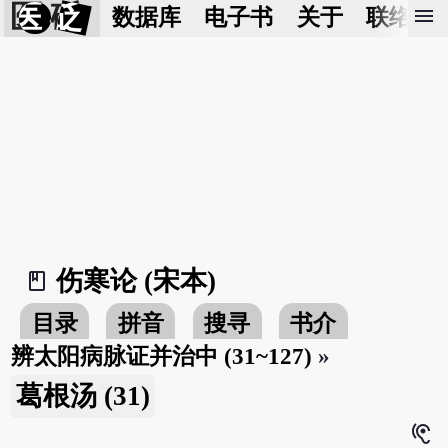
医 砭
menu
数据库
电子书
关于
联络我
伤寒论 (宋本)
book_2
目录
拼音
搜寻
书介
辨太阳病脉证并治中 (31~127)
»
葛根汤 (31)
hearing