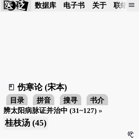
医 砭
menu
数据库
电子书
关于
联络我
伤寒论 (宋本)
book_2
目录
拼音
搜寻
书介
辨太阳病脉证并治中 (31~127)
»
桂枝汤 (45)
hearing