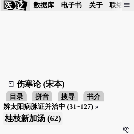
医 砭
menu
数据库
电子书
关于
联络我
伤寒论 (宋本)
book_2
目录
拼音
搜寻
书介
辨太阳病脉证并治中 (31~127)
»
桂枝新加汤 (62)
hearing