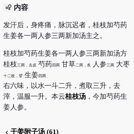
bubble_chart
内容
发汗后，身疼痛，脉沉迟者，桂枝加芍药
生姜各一两人参三两新加汤主之。
桂枝加芍药生姜各一两人参三两新加汤方
桂枝
芍药
甘草
人参
大枣
三两，去皮
四两
二两，炙
三两
生姜
十二枚，擘
四两
右六味，以水一斗二升，煮取三升，去
滓，温服一升。本云
桂枝汤
，今加芍药生
姜人参。
干姜附子汤 (61)
chevron_left