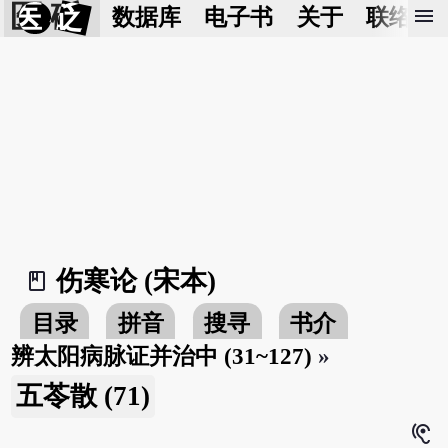
医 砭
menu
数据库
电子书
关于
联络我
伤寒论 (宋本)
book_2
目录
拼音
搜寻
书介
辨太阳病脉证并治中 (31~127)
»
五苓散 (71)
hearing