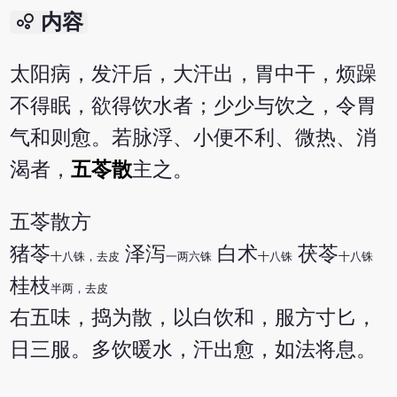
bubble_chart
内容
太阳病，发汗后，大汗出，胃中干，烦躁
不得眠，欲得饮水者；少少与饮之，令胃
气和则愈。若脉浮、小便不利、微热、消
渴者，
五苓散
主之。
五苓散方
猪苓
泽泻
白术
茯苓
十八铢，去皮
一两六铢
十八铢
十八铢
桂枝
半两，去皮
右五味，捣为散，以白饮和，服方寸匕，
日三服。多饮暖水，汗出愈，如法将息。