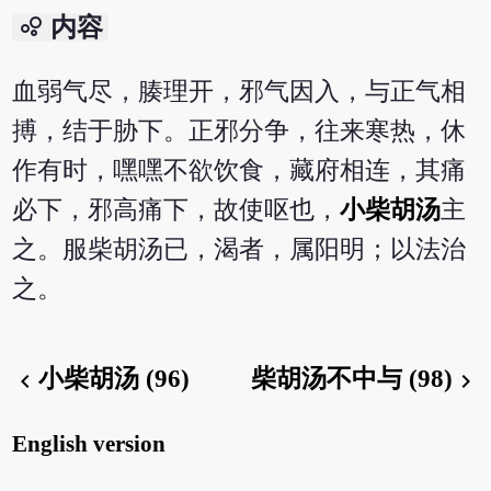
bubble_chart
内容
血弱气尽，腠理开，邪气因入，与正气相
搏，结于胁下。正邪分争，往来寒热，休
作有时，嘿嘿不欲饮食，藏府相连，其痛
必下，邪高痛下，故使呕也，
小柴胡汤
主
之。服柴胡汤已，渴者，属阳明；以法治
之。
小柴胡汤 (96)
柴胡汤不中与 (98)
chevron_left
chevron_right
English version