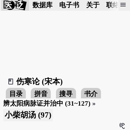
医 砭
menu
数据库
电子书
关于
联络我
伤寒论 (宋本)
book_2
目录
拼音
搜寻
书介
辨太阳病脉证并治中 (31~127)
»
小柴胡汤 (97)
hearing