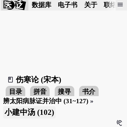
医 砭
menu
数据库
电子书
关于
联络我
伤寒论 (宋本)
book_2
目录
拼音
搜寻
书介
辨太阳病脉证并治中 (31~127)
»
小建中汤 (102)
hearing