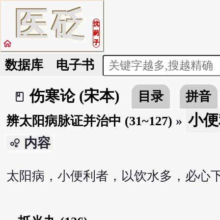
医
砭
沈
药
home
子
数据库
电子书
伤寒论 (宋本)
目录
拼音
book_2
小便
辨太阳病脉证并治中 (31~127)
»
内容
bubble_chart
太阳病，小便利者，以饮水多，必心