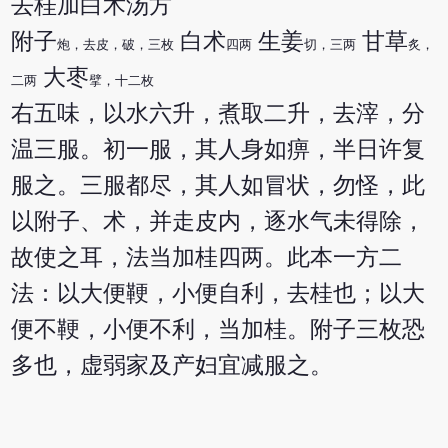
去桂加白术汤方
附子
白术
生姜
甘草
炮，去皮，破，三枚
四两
切，三两
炙，
大枣
二两
擘，十二枚
右五味，以水六升，煮取二升，去滓，分
温三服。初一服，其人身如痹，半日许复
服之。三服都尽，其人如冒状，勿怪，此
以附子、术，并走皮内，逐水气未得除，
故使之耳，法当加桂四两。此本一方二
法：以大便鞕，小便自利，去桂也；以大
便不鞕，小便不利，当加桂。附子三枚恐
多也，虚弱家及产妇宜减服之。