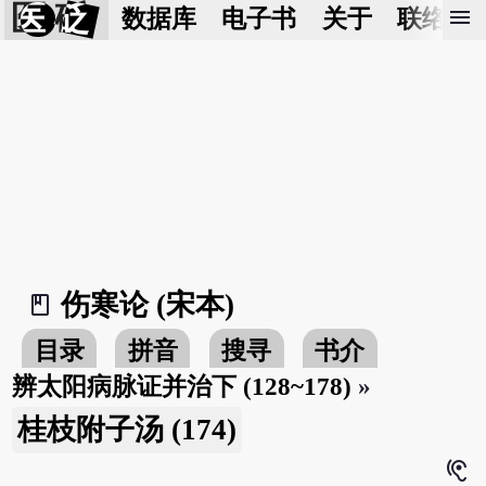
医 砭
menu
数据库
电子书
关于
联络我
伤寒论 (宋本)
book_2
目录
拼音
搜寻
书介
辨太阳病脉证并治下 (128~178)
»
桂枝附子汤 (174)
hearing