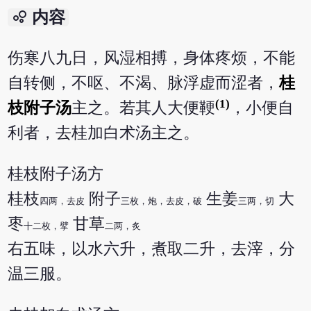
bubble_chart
内容
伤寒八九日，风湿相搏，身体疼烦，不能
自转侧，不呕、不渴、脉浮虚而涩者，
桂
(1)
枝附子汤
主之。若其人大便鞕
，小便自
利者，去桂加白术汤主之。
桂枝附子汤方
桂枝
附子
生姜
大
四两，去皮
三枚，炮，去皮，破
三两，切
枣
甘草
十二枚，擘
二两，炙
右五味，以水六升，煮取二升，去滓，分
温三服。