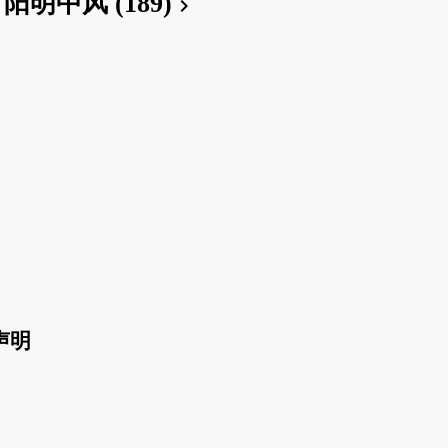
阳明中风 (189)
chevron_right
声明