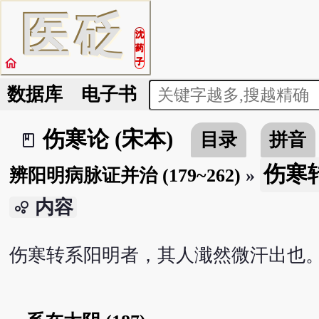
医
砭
沈
药
home
子
数据库
电子书
伤寒论 (宋本)
目录
拼音
book_2
伤寒转
辨阳明病脉证并治 (179~262)
»
内容
bubble_chart
伤寒转系阳明者，其人濈然微汗出也