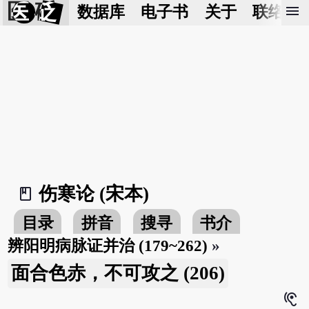
医 砭
menu
数据库
电子书
关于
联络我
伤寒论 (宋本)
book_2
目录
拼音
搜寻
书介
辨阳明病脉证并治 (179~262)
»
面合色赤，不可攻之 (206)
hearing