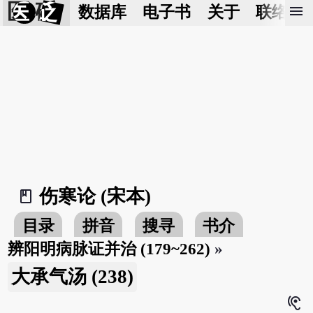
医 砭
menu
数据库
电子书
关于
联络我
伤寒论 (宋本)
book_2
目录
拼音
搜寻
书介
辨阳明病脉证并治 (179~262)
»
大承气汤 (238)
hearing