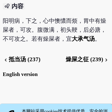
bubble_chart
内容
阳明病，下之，心中懊憹而烦，胃中有燥
屎者，可攻。腹微满，初头鞕，后必溏，
不可攻之。若有燥屎者，宜
大承气汤
。
抵当汤 (237)
燥屎之征 (239)
chevron_left
chevron_right
English version
本网站采用cookies技术提供优质、安全的浏