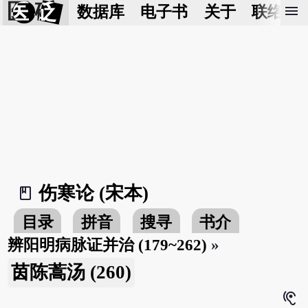
医 砭
menu
数据库
电子书
关于
联络我
伤寒论 (宋本)
book_2
目录
拼音
搜寻
书介
辨阳明病脉证并治 (179~262)
»
茵陈蒿汤 (260)
hearing