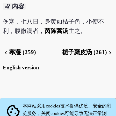
bubble_chart
内容
伤寒，七八日，身黄如桔子色，小便不
利，腹微满者，
茵陈蒿汤
主之。
寒湿 (259)
栀子蘖皮汤 (261)
chevron_left
chevron_right
English version
本网站采用cookies技术提供优质、安全的浏
cookie
览服务，关闭cookies可能导致无法正常浏