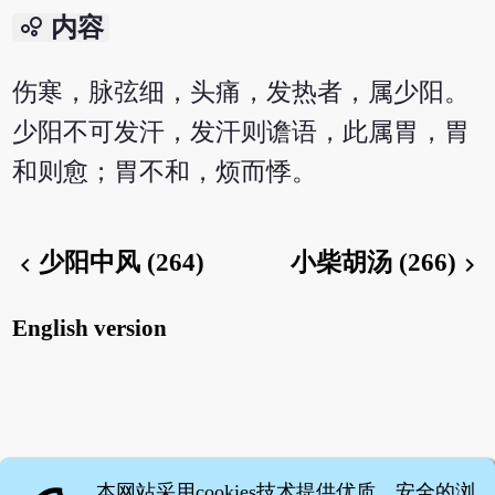
bubble_chart
内容
伤寒，脉弦细，头痛，发热者，属少阳。
少阳不可发汗，发汗则谵语，此属胃，胃
和则愈；胃不和，烦而悸。
少阳中风 (264)
小柴胡汤 (266)
chevron_left
chevron_right
English version
本网站采用cookies技术提供优质、安全的浏