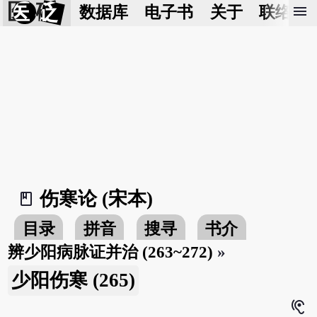
医 砭
menu
数据库
电子书
关于
联络我
伤寒论 (宋本)
book_2
目录
拼音
搜寻
书介
辨少阳病脉证并治 (263~272)
»
少阳伤寒 (265)
hearing