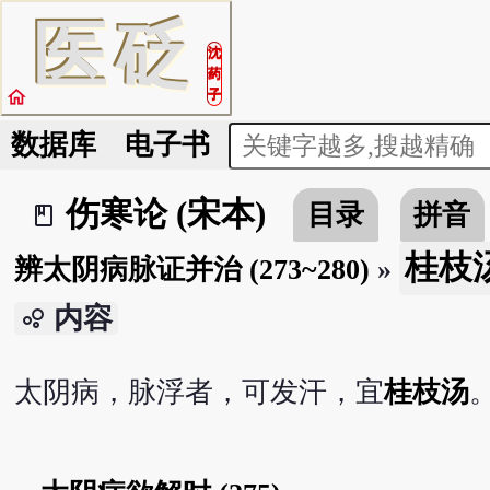
医
砭
沈
药
home
子
数据库
电子书
伤寒论 (宋本)
目录
拼音
book_2
桂枝汤 
辨太阴病脉证并治 (273~280)
»
内容
bubble_chart
太阴病，脉浮者，可发汗，宜
桂枝汤