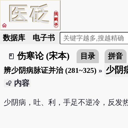
医
砭
沈
药
home
子
数据库
电子书
伤寒论 (宋本)
目录
拼音
book_2
少阴病
辨少阴病脉证并治 (281~325)
»
内容
bubble_chart
少阴病，吐、利，手足不逆冷，反发