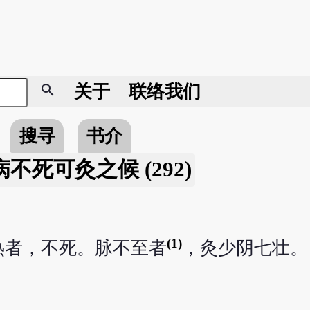
search
关于
联络我们
搜寻
书介
不死可灸之候 (292)
(1)
热者，不死。脉不至者
，灸少阴七壮。